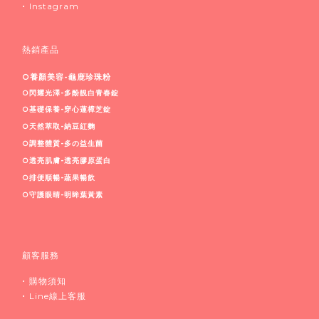
•
Instagram
熱銷產品
○養顏美容-龜鹿珍珠粉
○閃耀光澤-多酚靚白青春錠
○基礎保養-穿心蓮樟芝錠
○天然萃取-納豆紅麴
○調整體質-多
の益生菌
○透亮肌膚-透亮膠原蛋白
○排便順暢-蔬果暢飲
○守護眼睛-明眸葉黃素
顧客服務
•
購物須知
•
Line線上客服