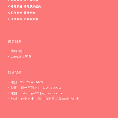
○調整體質-多
の益生菌
○透亮肌膚-透亮膠原蛋白
○排便順暢-蔬果暢飲
○守護眼睛-明眸葉黃素
顧客服務
•
購物須知
•
Line線上客服
聯絡我們
•
電話 :02-2536-6626
•
時間 : 週一至週六(11:00~20:00)
•
電郵 :
jufengyi99@gmail.com
•
地址 : 台北市中山區中山北路二段85巷1號1樓