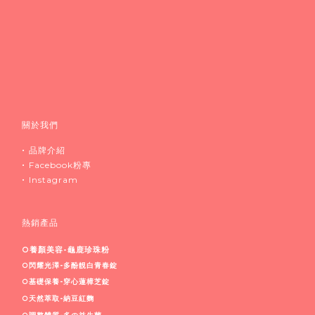
關於我們
•
品牌介紹
•
Facebook粉專
•
Instagram
熱銷產品
○養顏美容-龜鹿珍珠粉
○閃耀光澤-多酚靚白青春錠
○基礎保養-穿心蓮樟芝錠
○天然萃取-納豆紅麴