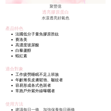
聚豐億
透亮膠原蛋白
水漾透亮好氣色
產品特色
法國低分子量魚膠原胜鈦
賽洛美
高濃度玻尿酸
白藜蘆醇
蝦紅素
適合對象
工作疲勞睡眠不足上班族
年齡漸長皮膚鬆弛、皺紋者
容易形成各式色斑者
常跑戶外紫外線曝曬者
使用方法
建議每日一條、加強保養每日兩條