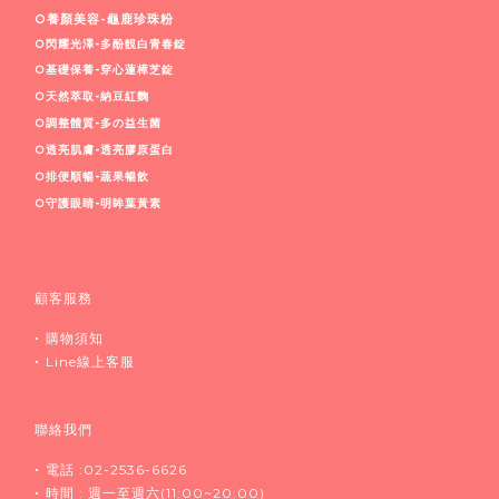
○養顏美容-龜鹿珍珠粉
○閃耀光澤-多酚靚白青春錠
○基礎保養-穿心蓮樟芝錠
○天然萃取-納豆紅麴
○調整體質-多
の益生菌
○透亮肌膚-透亮膠原蛋白
○排便順暢-蔬果暢飲
○守護眼睛-明眸葉黃素
顧客服務
•
購物須知
•
Line線上客服
聯絡我們
•
電話 :02-2536-6626
•
時間 : 週一至週六(11:00~20:00)